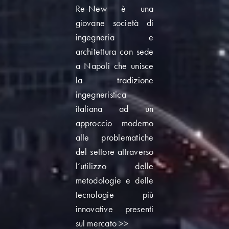
Da professionisti del
settore sappiamo che
i luoghi in cui
viviamo e dove
lavoriamo ci
rappresentano e ci
aiutano a vivere
meglio, ecco perché
abbiamo deciso di
investire nella nostra
casa! Vieni a dare
un’occhiata!